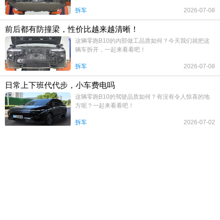
拆车
2026-07-08
前后都有防撞梁，性价比越来越清晰！
这辆零跑B10的内部做工品质如何？今天我们就把这
辆车拆开，一起来看看吧！
拆车
2026-07-08
日常上下班代代步，小车费电吗
这辆零跑B10的驾驶品质如何？有没有令人惊喜的地
方呢？一起来看看吧！
拆车
2026-07-02
主打性价比，10万元的电车到底行不行？
零跑B10是一款售价亲民，紧凑级家用SUV，我们这
辆车是2025款510悦享版。
拆车
吉利旗下顶格SUV，强大气场你能承受吗？
看过了这辆“杭州湾库里南”极氪9X的防撞梁和底盘，
今天来聊聊内饰，看看品质如何？