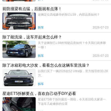
前防撞梁有点猛，后面就有点薄！
这辆定位高端豪华的智己LS9，内部品质如何？
拆车
2026-07-23
除了能洗澡，这车开起来怎么样？
关于这辆智己LS9的驾驶品质如何？今天我们就来聊
一聊！
拆车
2026-07-23
除了冰箱彩电大沙发，看看怎么在这辆车里洗澡？
以我们买了一辆2026款52 Ultra版，官方指导价33.28
万。
拆车
星途ET5拆解要点，喜欢自己动手DIY必看
星途ET5终于拆到最后一期啦，今天依旧给大家讲一
下这车几处难拆的位置