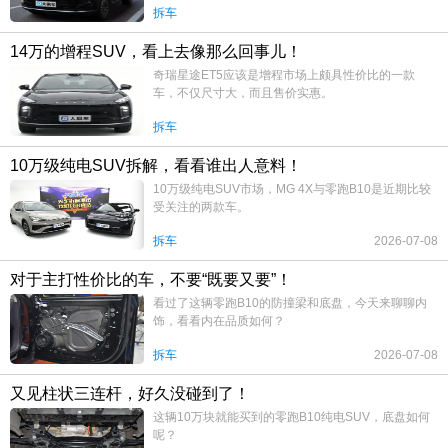
拆车
14万的增程SUV，看上去像那么回事儿！
奇瑞星途ET5应该是增程市场上颇具性价比的一款
车，不仅尺寸大，而且售价实惠。
拆车
10万级纯电SUV拆解，看看谁出人意料！
10万级纯电SUV市场，MG 4X与零跑B10是近期比较
受关注的两款车。
拆车
2026-07-08
对于主打性价比的车，不要“既要又要”！
看过了这辆零跑B10的防撞梁和底盘，今天来聊聊内
饰，看看内在品质如何？
拆车
2026-07-08
又见柱状三连杆，好久没碰到了！
这辆10万块就能买到的零跑B10纯电SUV，底盘如何
呢？