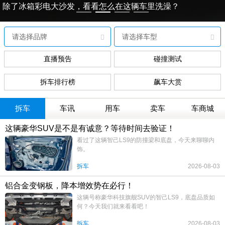
除了冰箱彩电大沙发，看看怎么在这辆车里洗澡？
直播预告
碰撞测试
拆车排行榜
飙车大赏
拆车
车讯
用车
卖车
车商城
这辆豪华SUV是不是有诚意？等待时间去验证！
看过了这辆智己LS9的防撞梁和底盘，今天来聊聊内
饰。
拆车
2026-08-03
铝合金变钢板，降本增效势在必行！
这辆号称豪华科技旗舰SUV的智己LS9，底盘品质如
何？今天我们就来看看吧！
拆车
2026-08-03